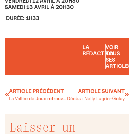
VENDREDI 12 AVRIL À 20H30
SAMEDI 13 AVRIL À 20H30
DURÉE: 1H33
LA
VOIR
RÉDACTION
TOUS
SES
ARTICLES
ARTICLE PRÉCÉDENT
ARTICLE SUIVANT
La Vallée de Joux retrouve un siège au national
Décès : Nelly Lugrin-Golay
Laisser un