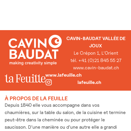
CAVIN-BAUDAT VALLÉE DE
JOUX
Le Crépon 1, L’Orient
tél. +41 (0)21 845 55 27
www.cavin-baudat.ch
www.lafeuille.ch
lafeuille.ch
À PROPOS DE LA FEUILLE
Depuis 1840 elle vous accompagne dans vos
chaumières, sur la table du salon, de la cuisine et termine
peut-être dans la cheminée ou pour protéger le
saucisson. D’une manière ou d’une autre elle a grandi