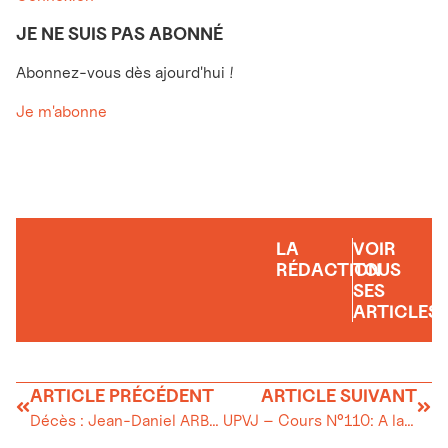
JE NE SUIS PAS ABONNÉ
Abonnez-vous dès ajourd'hui !
Je m'abonne
LA
VOIR
RÉDACTION
TOUS
SES
ARTICLES
ARTICLE PRÉCÉDENT
ARTICLE SUIVANT
Décès : Jean-Daniel ARBEZ
UPVJ – Cours N°110: A la découverte du Risoud