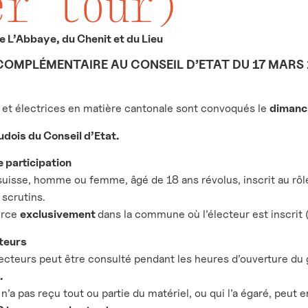
er tour)
L’Abbaye, du Chenit et du Lieu
COMPLÉMENTAIRE AU CONSEIL D’ETAT
DU 17 MARS 
 et électrices en matière cantonale sont convoqués le
dimanc
dois du Conseil d’Etat.
 participation
suisse, homme ou femme, âgé de 18 ans révolus, inscrit au rôle 
 scrutins.
erce
exclusivement
dans la commune où l’électeur est inscrit (
cteurs
lecteurs peut être consulté pendant les heures d’ouverture du gr
.
 n’a pas reçu tout ou partie du matériel, ou qui l’a égaré, peut