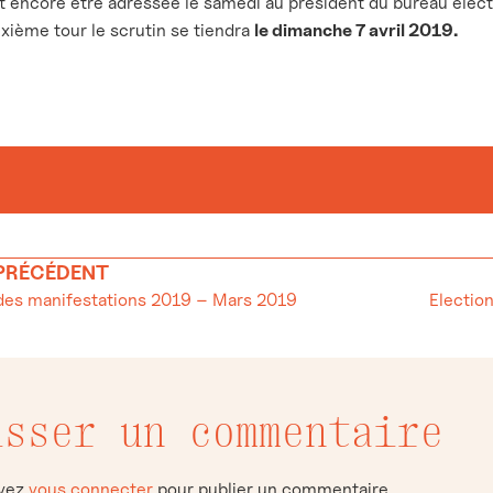
encore être adressée le samedi au président du bureau élect
xième tour le scrutin se tiendra
le dimanche 7 avril 2019.
 PRÉCÉDENT
des manifestations 2019 – Mars 2019
isser un commentaire
evez
vous connecter
pour publier un commentaire.