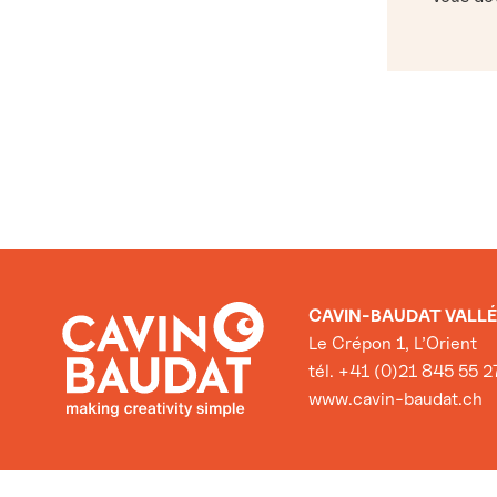
CAVIN-BAUDAT VALLÉ
Le Crépon 1, L’Orient
tél. +41 (0)21 845 55 2
www.cavin-baudat.ch