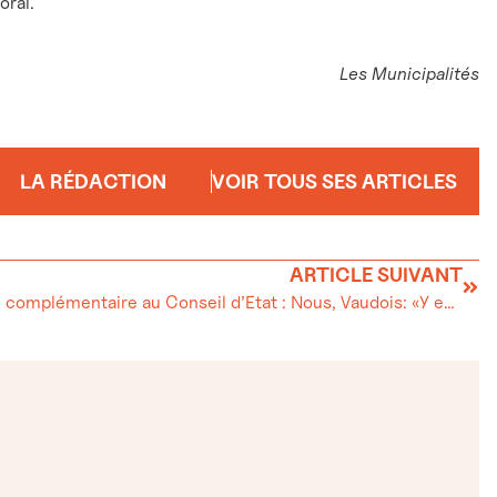
oral.
Les Municipalités
LA RÉDACTION
VOIR TOUS SES ARTICLES
ARTICLE SUIVANT
Election complémentaire au Conseil d’Etat : Nous, Vaudois: «Y en n’a point comme nous»!