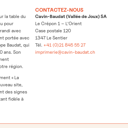
CONTACTEZ-NOUS
 la table du
Cavin-Baudat (Vallée de Joux) SA
ou pour
Le Crépon 1 – L’Orient
grandi avec
Case postale 120
’ont portée avec
1347 Le Sentier
ppe Baudat, qui
Tél.
+41 (0)21 845 55 27
30 ans. Son
imprimerie@cavin-baudat.ch
ement
otre région.
ement « La
ouveau site,
nt des signes
ant fidèle à