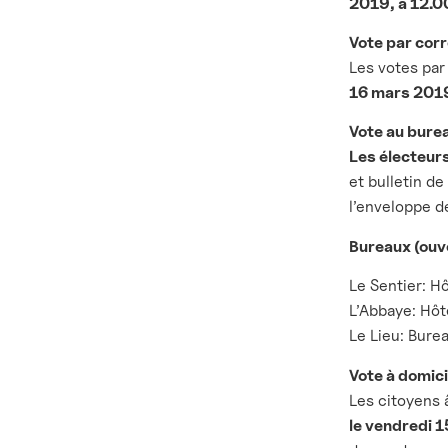
2019, à 12.00
Vote par co
Les votes par
16 mars 2019,
Vote au bure
Les électeurs
et bulletin de
l’enveloppe d
Bureaux (ouv
Le Sentier: Hô
L’Abbaye: Hôte
Le Lieu: Bur
Vote à domic
Les citoyens 
le vendredi 