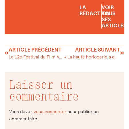
LA
VOIR
RÉDACTION
TOUS
SES
ARTICLES
ARTICLE PRÉCÉDENT
ARTICLE SUIVANT
Le 12e Festival du Film Vert, en mars et avril dans toute la Suisse!
« La haute horlogerie a encore de belles années devant elle ! »
Laisser un
commentaire
Vous devez
vous connecter
pour publier un
commentaire.