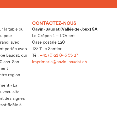
CONTACTEZ-NOUS
 la table du
Cavin-Baudat (Vallée de Joux) SA
ou pour
Le Crépon 1 – L’Orient
grandi avec
Case postale 120
’ont portée avec
1347 Le Sentier
ppe Baudat, qui
Tél.
+41 (0)21 845 55 27
30 ans. Son
imprimerie@cavin-baudat.ch
ement
otre région.
ement « La
ouveau site,
nt des signes
ant fidèle à