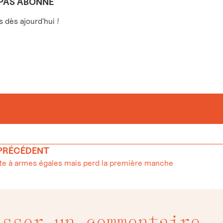
 PAS ABONNÉ
dès ajourd'hui !
 PRÉCÉDENT
te à armes égales mais perd la première manche
isser un commentaire