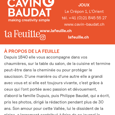
JOUX
Le Crépon 1, L’Orient
tél. +41 (0)21 845 55 27
www.cavin-baudat.ch
www.lafeuille.ch
lafeuille.ch
À PROPOS DE LA FEUILLE
Depuis 1840 elle vous accompagne dans vos
chaumières, sur la table du salon, de la cuisine et termine
peut-être dans la cheminée ou pour protéger le
saucisson. D’une manière ou d’une autre elle a grandi
avec vous et si elle est toujours vivante, c’est grâce à
ceux qui l’ont portée avec passion et dévouement,
d’abord la famille Dupuis, puis Philippe Baudat, qui a écrit,
pris les photos, dirigé la rédaction pendant plus de 30
ans. Son amour pour cette Vallée, lui le dissident de la
plaine, a largement contribué à faire de ce journal le