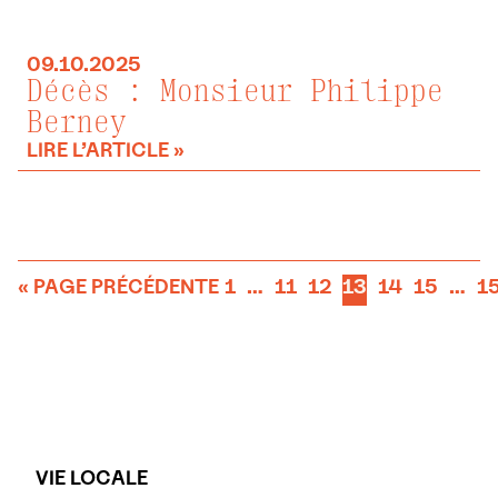
09.10.2025
Décès : Monsieur Philippe
Berney
LIRE L’ARTICLE »
« PAGE PRÉCÉDENTE
1
…
11
12
13
14
15
…
1
VIE LOCALE