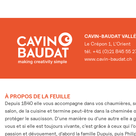
CAVIN-BAUDAT VALLÉ
Le Crépon 1, L’Orient
tél. +41 (0)21 845 55 2
www.cavin-baudat.ch
À PROPOS DE LA FEUILLE
Depuis 1840 elle vous accompagne dans vos chaumières, sur
salon, de la cuisine et termine peut-être dans la cheminée 
protéger le saucisson. D’une manière ou d’une autre elle a 
vous et si elle est toujours vivante, c’est grâce à ceux qui l
passion et dévouement, d’abord la famille Dupuis, puis Phili