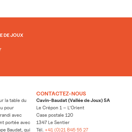
E DE JOUX
7
CONTACTEZ-NOUS
 la table du
Cavin-Baudat (Vallée de Joux) SA
ou pour
Le Crépon 1 – L’Orient
grandi avec
Case postale 120
’ont portée avec
1347 Le Sentier
ppe Baudat, qui
Tél.
+41 (0)21 845 55 27