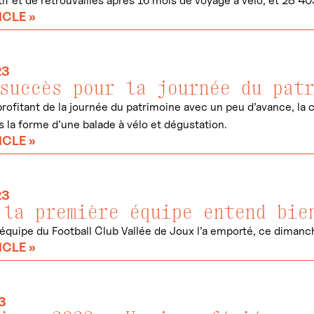
f et de retrouvailles après 16 mois de voyage à vélo, et 28’4
ICLE »
23
succès pour la journée du pat
rofitant de la journée du patrimoine avec un peu d’avance, l
s la forme d’une balade à vélo et dégustation.
ICLE »
23
 la première équipe entend bie
équipe du Football Club Vallée de Joux l’a emporté, ce dimanc
ICLE »
3