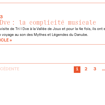
23
Dve : la complicité musicale
 visite de Tri I Dve à la Vallée de Joux et pour la 4e fois, ils
un voyage au son des Mythes et Légendes du Danube.
ICLE »
ÉCÉDENTE
1
2
3