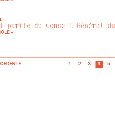
1
t partie du Conseil Général d
ICLE »
ÉCÉDENTE
1
2
3
4
5