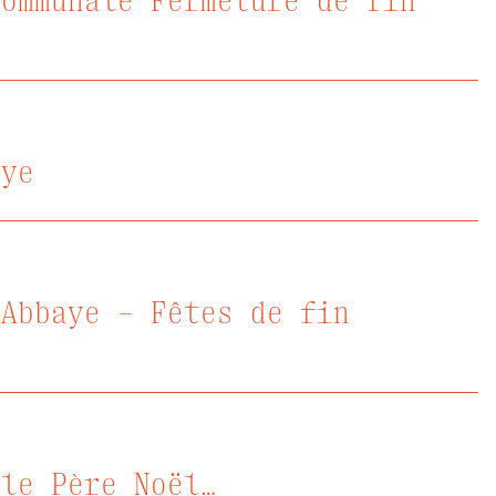
communale Fermeture de fin
aye
’Abbaye – Fêtes de fin
 le Père Noël…