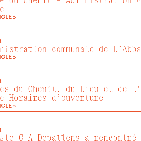
e du Chenit – Administration 
e
ICLE »
1
nistration communale de L’Abb
ICLE »
1
es du Chenit, du Lieu et de L
e Horaires d’ouverture
ICLE »
1
ste C-A Depallens a rencontré