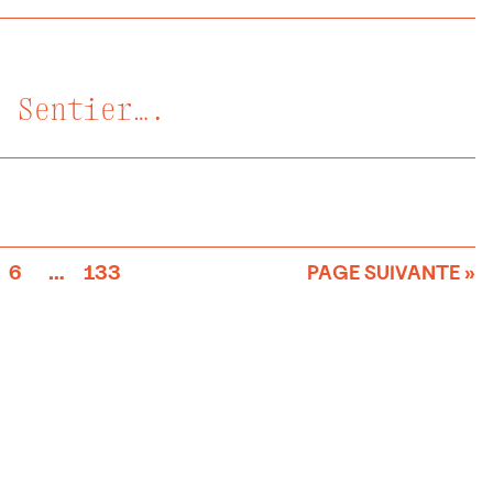
u Sentier….
6
…
133
PAGE SUIVANTE »