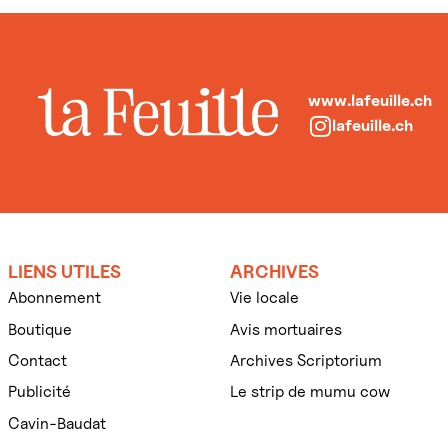
www.lafeuille.ch
lafeuille.ch
LIENS UTILES
ARCHIVES
Abonnement
Vie locale
Boutique
Avis mortuaires
Contact
Archives Scriptorium
Publicité
Le strip de mumu cow
Cavin-Baudat