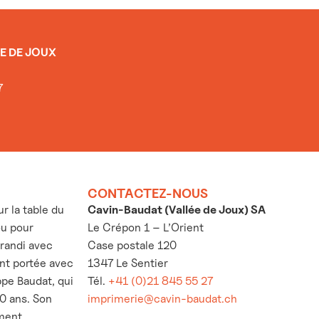
E DE JOUX
7
CONTACTEZ-NOUS
 la table du
Cavin-Baudat (Vallée de Joux) SA
ou pour
Le Crépon 1 – L’Orient
grandi avec
Case postale 120
’ont portée avec
1347 Le Sentier
ppe Baudat, qui
Tél.
+41 (0)21 845 55 27
30 ans. Son
imprimerie@cavin-baudat.ch
ement