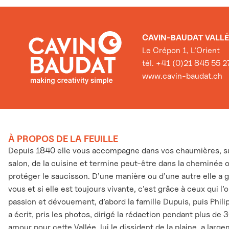
CAVIN-BAUDAT VALLÉ
Le Crépon 1, L’Orient
tél. +41 (0)21 845 55 2
www.cavin-baudat.ch
À PROPOS DE LA FEUILLE
Depuis 1840 elle vous accompagne dans vos chaumières, sur
salon, de la cuisine et termine peut-être dans la cheminée 
protéger le saucisson. D’une manière ou d’une autre elle a 
vous et si elle est toujours vivante, c’est grâce à ceux qui l
passion et dévouement, d’abord la famille Dupuis, puis Phili
a écrit, pris les photos, dirigé la rédaction pendant plus de 
amour pour cette Vallée, lui le dissident de la plaine, a larg