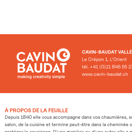
CAVIN-BAUDAT VALLÉ
Le Crépon 1, L’Orient
tél. +41 (0)21 845 55 2
www.cavin-baudat.ch
À PROPOS DE LA FEUILLE
Depuis 1840 elle vous accompagne dans vos chaumières, sur
salon, de la cuisine et termine peut-être dans la cheminée 
protéger le saucisson. D’une manière ou d’une autre elle a 