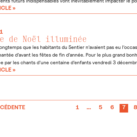
ts futurs indispensables vont inévitablement impacter le port
ICLE »
1
e de Noël illuminée
 longtemps que les habitants du Sentier n’avaient pas eu l’occ
antée d’avant les fêtes de fin d’année. Pour le plus grand bonhe
 par les chants d’une centaine d’enfants vendredi 3 décembr
ICLE »
ÉCÉDENTE
1
…
5
6
7