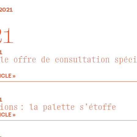
2021
21
1
le offre de consultation spéc
ICLE »
1
ions : la palette s’étoffe
ICLE »