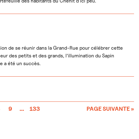
efeuille des habitants du Chenit d’ici peu.
asion de se réunir dans la Grand-Rue pour célébrer cette
ur des petits et des grands, l’illumination du Sapin
e a été un succès.
8
9
…
133
PAGE SUIVANTE »