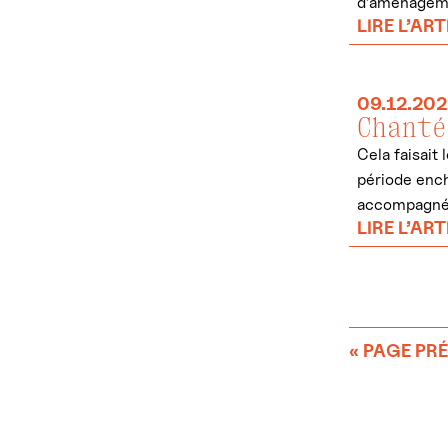
d’aménagemen
LIRE L’ART
09.12.202
Chanté
Cela faisait
période ench
accompagnée
LIRE L’ART
« PAGE PR