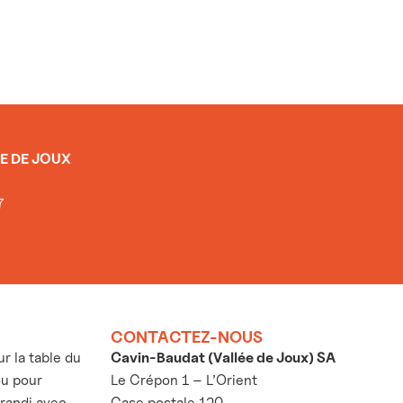
E DE JOUX
7
CONTACTEZ-NOUS
 la table du
Cavin-Baudat (Vallée de Joux) SA
ou pour
Le Crépon 1 – L’Orient
grandi avec
Case postale 120