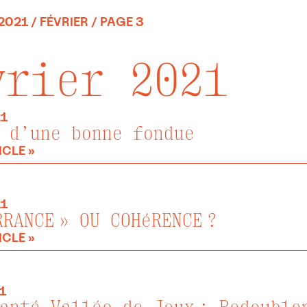
2021
/
FÉVRIER
/ PAGE 3
vrier 2021
21
 d’une bonne fondue
ICLE »
21
RRANCE » OU COHéRENCE ?
ICLE »
1