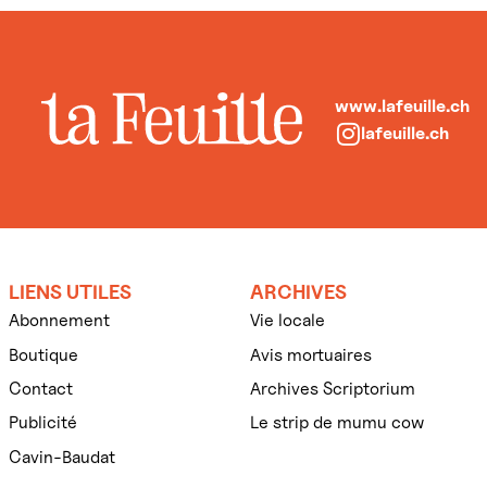
www.lafeuille.ch
lafeuille.ch
LIENS UTILES
ARCHIVES
Abonnement
Vie locale
Boutique
Avis mortuaires
Contact
Archives Scriptorium
Publicité
Le strip de mumu cow
Cavin-Baudat