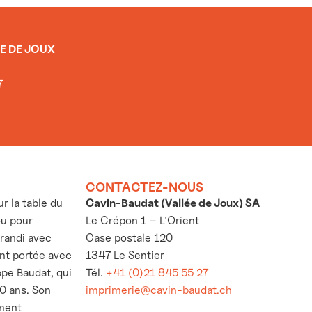
E DE JOUX
7
CONTACTEZ-NOUS
 la table du
Cavin-Baudat (Vallée de Joux) SA
ou pour
Le Crépon 1 – L’Orient
grandi avec
Case postale 120
’ont portée avec
1347 Le Sentier
ppe Baudat, qui
Tél.
+41 (0)21 845 55 27
30 ans. Son
imprimerie@cavin-baudat.ch
ement