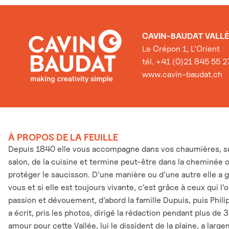
CAVIN-BAUDAT VALLÉ
Le Crépon 1, L’Orient
tél. +41 (0)21 845 55 2
www.cavin-baudat.ch
À PROPOS DE LA FEUILLE
Depuis 1840 elle vous accompagne dans vos chaumières, sur
salon, de la cuisine et termine peut-être dans la cheminée 
protéger le saucisson. D’une manière ou d’une autre elle a 
vous et si elle est toujours vivante, c’est grâce à ceux qui l
passion et dévouement, d’abord la famille Dupuis, puis Phili
a écrit, pris les photos, dirigé la rédaction pendant plus de 
amour pour cette Vallée, lui le dissident de la plaine, a larg