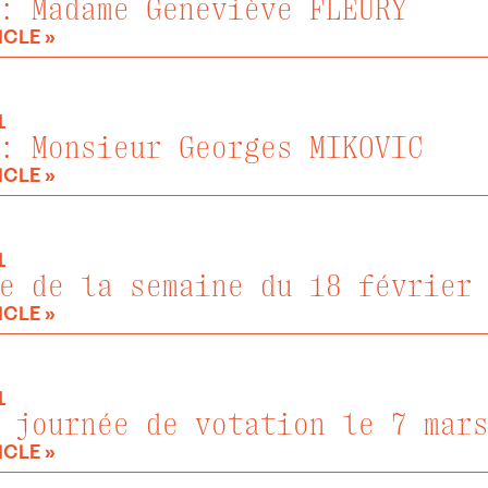
: Madame Geneviève FLEURY
ICLE »
1
: Monsieur Georges MIKOVIC
ICLE »
1
e de la semaine du 18 février
ICLE »
1
 journée de votation le 7 mar
ICLE »