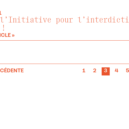
1
l’Initiative pour l’interdict
 !
ICLE »
ÉCÉDENTE
1
2
3
4