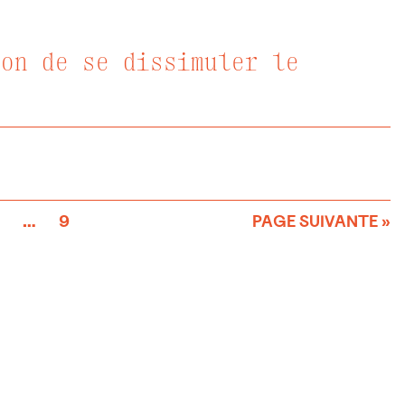
ion de se dissimuler le
5
…
9
PAGE SUIVANTE »