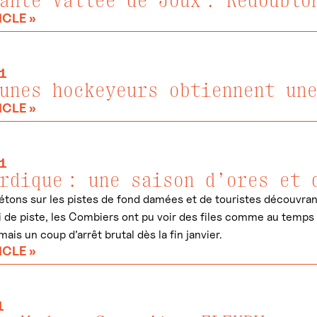
anté Vallée de Joux : Redoublo
ICLE »
1
unes hockeyeurs obtiennent un
ICLE »
1
rdique : une saison d’ores et 
piétons sur les pistes de fond damées et de touristes découvra
i de piste, les Combiers ont pu voir des files comme au temps d
ais un coup d’arrêt brutal dès la fin janvier.
ICLE »
1