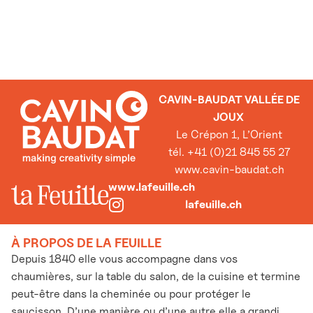
CAVIN-BAUDAT VALLÉE DE
JOUX
Le Crépon 1, L’Orient
tél. +41 (0)21 845 55 27
www.cavin-baudat.ch
www.lafeuille.ch
lafeuille.ch
À PROPOS DE LA FEUILLE
Depuis 1840 elle vous accompagne dans vos
chaumières, sur la table du salon, de la cuisine et termine
peut-être dans la cheminée ou pour protéger le
saucisson. D’une manière ou d’une autre elle a grandi